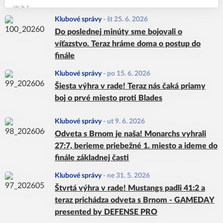
Klubové správy
-
št 25. 6. 2026
Do poslednej minúty sme bojovali o
víťazstvo. Teraz hráme doma o postup do
finále
Klubové správy
-
po 15. 6. 2026
Šiesta výhra v rade! Teraz nás čaká priamy
boj o prvé miesto proti Blades
Klubové správy
-
ut 9. 6. 2026
Odveta s Brnom je naša! Monarchs vyhrali
27:7, berieme priebežné 1. miesto a ideme do
finále základnej časti
Klubové správy
-
ne 31. 5. 2026
Štvrtá výhra v rade! Mustangs padli 41:2 a
teraz prichádza odveta s Brnom - GAMEDAY
presented by DEFENSE PRO