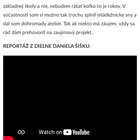
základnej školy a nie, nebudem rátať koľko to je rokov. V
súčastnosti som si možno tak trochu splnil mládežnícke sny a
dal som dohromady ateliér. Tak ak niekto má záujem, vždy sa
rád dám prehovoriť na zaujímavý projekt.
REPORTÁŽ Z DIELNE DANIELA ŠIŠKU: