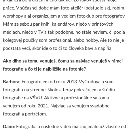
a kamera bola okrem iného takmer 20 rokov súčasť mojej
práce. V súčasnej dobe mám foto ateliér (
pdstudio.sk
), robím
worshopy a aj organizujem a vediem fotoklub pre fotografov.
Mám za sebou par kníh, kalendárov, niečo v printových
médiach, niečo v TV a tak podobne, no stále neviem, či podľa
kolegovej poučky som profesionál, alebo hobby. Ale to nie je
podstata veci, skôr ide o to či to človeka baví a napĺňa.
Ako dlho sa tomu venuješ, čomu sa najviac venuješ v rámci
fotografie a čo ti je najbližšie na fotenie?
Barbora:
Fotografujem od roku 2013. Vyštudovala som
fotografiu na strednej škole a teraz pokračujem v štúdiu
fotografie na VŠVU. Aktívne a profesionálne sa tomu
venujem od roku 2021. Najviac sa venujem svadobnej
fotografi a portrétom.
Dano:
Fotografia a následne video ma zaujímalo už vlastne od