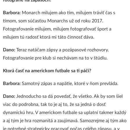
fotografie na zá
pasoch?
Barbora:
Monarch milujem ako tím, milujem tráviť čas s
tímom, som súčasťou Monarchs už od roku 2017.
Fotografovanie milujem, milujem fotografovať šport a
milujem tú radosť ktorá mi táto činnosť dáva.
Dano:
Teraz natáčam zápsy a pozápasové rozhovory.
Fotografovanie pre klub si nechávam na to v štúdiu.
Ktorá časť na americkom futbale sa ti páč
i?
Barbora:
Samotný zápas a napätie, ktoré v ňom prevláda.
Dano:
Jednoducho sa dá povedať, že všetko. Ak by som šiel
viac do podrobna, tak to je aj to, že sa jedná o dosť
dynamickú hru. V americkom futbale sa uplatní takmer každý
a aj tým je hra rozmanitá a zaujímavá. Samozrejme aj tým ako
je potrebné strategicky pracovať počas celého zápasu, a v