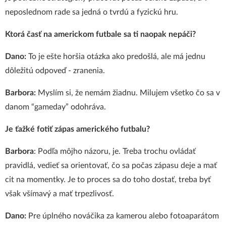
neposlednom rade sa jedná o tvrdú a fyzickú hru.
Ktorá časť na americkom futbale sa ti naopak nepáč
i?
Dano:
To je ešte horšia otázka ako predošlá, ale má jednu
dôležitú odpoveď - zranenia.
Barbora:
Myslím si, že nemám žiadnu. Milujem všetko čo sa v
danom “gameday” odohráva.
Je ťažk
é fotiť zá
pas amerického futbalu?
Barbora
: Podľa môjho názoru, je. Treba trochu ovládať
pravidlá, vedieť sa orientovať, čo sa počas zápasu deje a mať
cit na momentky. Je to proces sa do toho dostať, treba byť
však všímavý a mať trpezlivosť.
Dano:
Pre úplného nováčika za kamerou alebo fotoaparátom