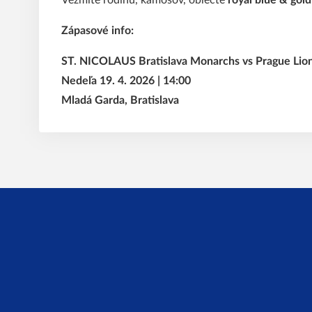
Vezmite rodinu, kamošov, oblečte
royal blue & gold
Zápasové info:
ST. NICOLAUS Bratislava Monarchs vs Prague Lio
Nedeľa 19. 4. 2026 | 14:00
Mladá Garda, Bratislava