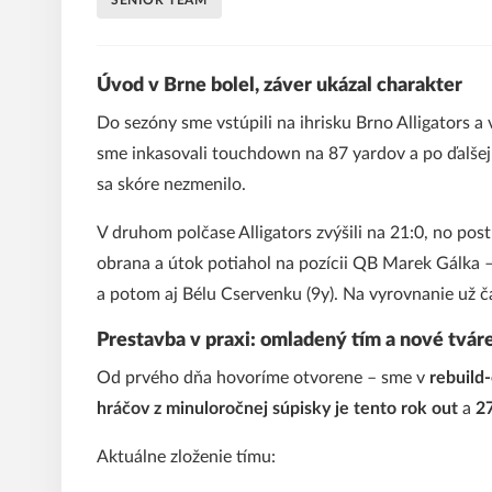
SENIOR TEAM
Úvod v Brne bolel, záver ukázal charakter
Do sezóny sme vstúpili na ihrisku Brno Alligators a 
sme inkasovali touchdown na 87 yardov a po ďalšej
sa skóre nezmenilo.
V druhom polčase Alligators zvýšili na 21:0, no post
obrana a útok potiahol na pozícii QB Marek Gálka 
a potom aj Bélu Cservenku (9y). Na vyrovnanie už ča
Prestavba v praxi: omladený tím a nové tvár
Od prvého dňa hovoríme otvorene – sme v
rebuild
hráčov z minuloročnej súpisky je tento rok out
a
27
Aktuálne zloženie tímu: