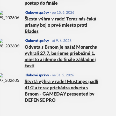
postup do finále
Klubové správy
-
po 15. 6. 2026
Šiesta výhra v rade! Teraz nás čaká
priamy boj o prvé miesto proti
Blades
Klubové správy
-
ut 9. 6. 2026
Odveta s Brnom je naša! Monarchs
vyhrali 27:7, berieme priebežné 1.
miesto a ideme do finále základnej
časti
Klubové správy
-
ne 31. 5. 2026
Štvrtá výhra v rade! Mustangs padli
41:2 a teraz prichádza odveta s
Brnom - GAMEDAY presented by
DEFENSE PRO