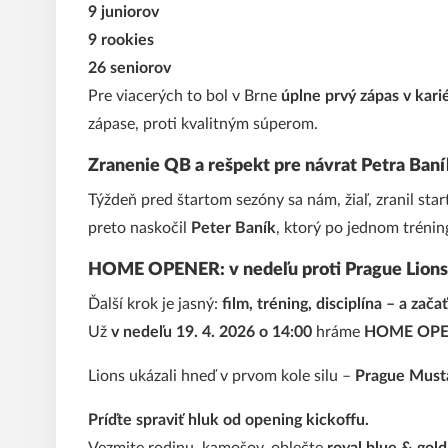
9 juniorov
9 rookies
26 seniorov
Pre viacerých to bol v Brne
úplne prvý zápas v kari
zápase, proti kvalitným súperom.
Zranenie QB a rešpekt pre návrat Petra Ban
Týždeň pred štartom sezóny sa nám, žiaľ, zranil sta
preto naskočil
Peter Baník
, ktorý po jednom tréni
HOME OPENER: v nedeľu proti Prague Lions
Ďalší krok je jasný:
film, tréning, disciplína – a zač
Už
v nedeľu 19. 4. 2026 o 14:00
hráme
HOME OPEN
Lions ukázali hneď v prvom kole silu –
Prague Musta
Príďte spraviť hluk od opening kickoffu.