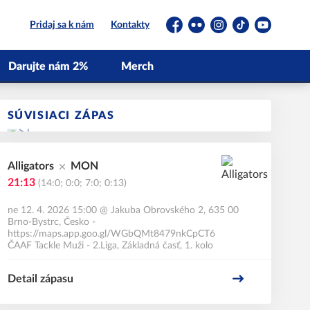
Pridaj sa k nám
Kontakty
Facebook
Flickr
Instagram
TikTok
YouTube
Darujte nám 2%
Merch
SÚVISIACI ZÁPAS
Alligators
MON
21:13
(14:0; 0:0; 7:0; 0:13)
ne 12. 4. 2026 15:00
@
Jakuba Obrovského 2, 635 00
Brno-Bystrc, Česko -
https://maps.app.goo.gl/WGbQMt8479nkCpCT6
ČAAF Tackle Muži - 2.Liga, Základná časť, 1. kolo
Detail zápasu