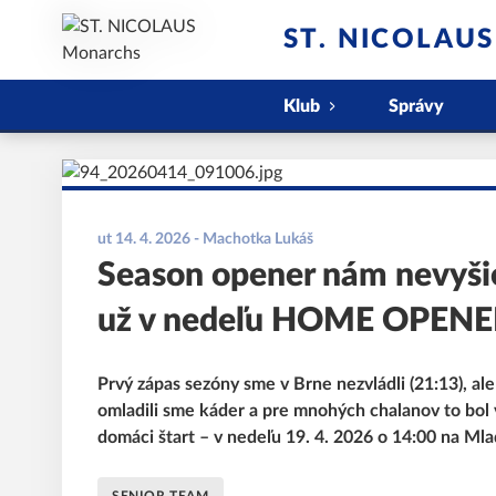
ST. NICOLAU
Klub
Správy
ut 14. 4. 2026
- Machotka Lukáš
Season opener nám nevyšie
už v nedeľu HOME OPENER 
Prvý zápas sezóny sme v Brne nezvládli (21:13), al
omladili sme káder a pre mnohých chalanov to bol v
domáci štart – v nedeľu 19. 4. 2026 o 14:00 na Mla