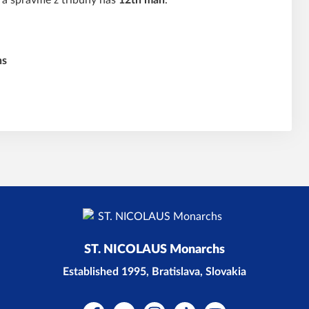
a spravme z tribúny náš
12th man
.
ns
ST. NICOLAUS Monarchs
Established 1995, Bratislava, Slovakia