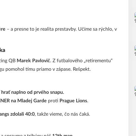
ére
– a presne to je realita prestavby. Učíme sa rýchlo, v
íka
rting QB
Marek Pavlovič
. Z futbalového „retirementu“
ngu pomohol tímu priamo v zápase. Rešpekt.
ať hrať naplno od prvého snapu.
ER na Mladej Garde
proti
Prague Lions
.
ngs zdolali 40:0
, takže vieme, čo nás čaká.