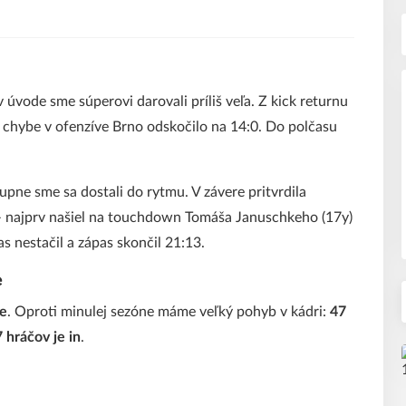
v úvode sme súperovi darovali príliš veľa. Z kick returnu
 chybe v ofenzíve Brno odskočilo na 14:0. Do polčasu
upne sme sa dostali do rytmu. V závere pritvrdila
– najprv našiel na touchdown Tomáša Januschkeho (17y)
s nestačil a zápas skončil 21:13.
e
-e
. Oproti minulej sezóne máme veľký pohyb v kádri:
47
 hráčov je in
.