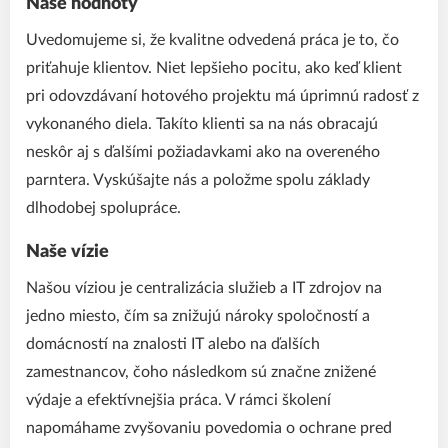
Naše hodnoty
Uvedomujeme si, že kvalitne odvedená práca je to, čo
priťahuje klientov. Niet lepšieho pocitu, ako keď klient
pri odovzdávaní hotového projektu má úprimnú radosť z
vykonaného diela. Takíto klienti sa na nás obracajú
neskôr aj s ďalšími požiadavkami ako na overeného
parntera. Vyskúšajte nás a položme spolu základy
dlhodobej spolupráce.
Naše vízie
Našou víziou je centralizácia služieb a IT zdrojov na
jedno miesto, čím sa znižujú nároky spoločností a
domácností na znalosti IT alebo na ďalších
zamestnancov, čoho následkom sú značne znižené
výdaje a efektívnejšia práca. V rámci školení
napomáhame zvyšovaniu povedomia o ochrane pred